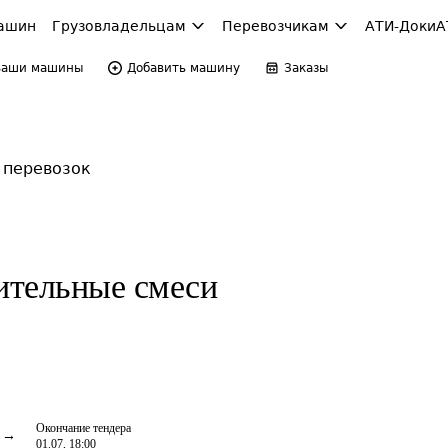
ашин
Грузовладельцам
Перевозчикам
АТИ-Доки
А
Ваши машины
Добавить машину
Заказы
 перевозок
оительные смеси
Окончание тендера
01.07, 18:00