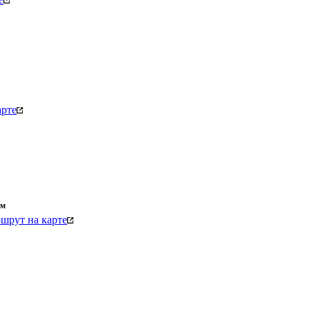
арте
км
шрут на карте