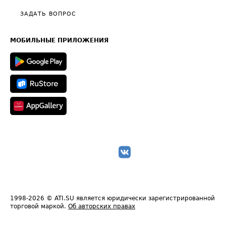
Политика конфиденциальности
Полезное по перевозкам
Общие положения
ЗАДАТЬ ВОПРОС
Часто задаваемые вопросы (FAQ)
Карта сайта
Техническая информация
МОБИЛЬНЫЕ ПРИЛОЖЕНИЯ
1998-2026
© ATI.SU является юридически зарегистрированной
торговой маркой.
Об авторских правах