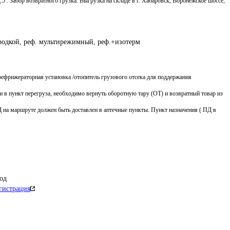
5 . Забор возвратного грузка. Выгрузка на складе в г. Хабаровск, Воронежское шоссе,
ородкой, реф. мультирежимный, реф.+изотерм
рефрижераторная установка /отопитель грузового отсека для поддержания 
ки в пункт перегруза, необходимо вернуть оборотную тару (ОТ) и возвратный товар из 
 ПД на маршруте должен быть доставлен в аптечные пункты. Пункт назначения ( ПД в 
од
гистрация