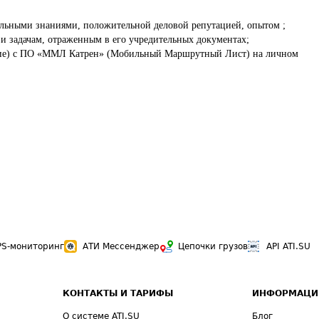
льными знаниями, положительной деловой репутацией, опытом ;

 и задачам, отраженным в его учредительных документах;

вание) с ПО «ММЛ Катрен» (Мобильный Маршрутный Лист) на личном 
PS-мониторинг
АТИ Мессенджер
Цепочки грузов
API ATI.SU
КОНТАКТЫ И ТАРИФЫ
ИНФОРМАЦИ
О системе ATI.SU
Блог