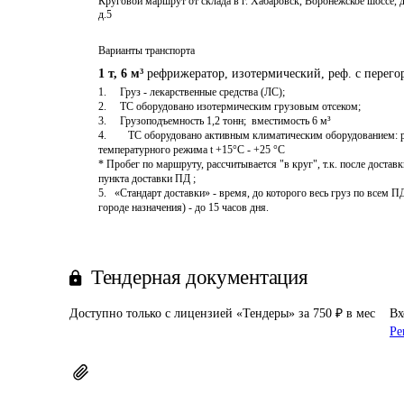
Круговой маршрут от склада в г. Хабаровск, Воронежское шоссе, д.
д.5
Варианты транспорта
1 т
,
6 м³
рефрижератор, изотермический, реф. с перег
1.	Груз - лекарственные средства (ЛС);

2.	ТС оборудовано изотермическим грузовым отсеком;

3.	Грузоподъемность 1,2 тонн;  вместимость 6 м³ 

4.        ТС оборудовано активным климатическим оборудованием: 
температурного режима t +15°C - +25 °C

* Пробег по маршруту, рассчитывается "в круг", т.к. после достав
пункта доставки ПД ; 

5.   «Стандарт доставки» - время, до которого весь груз по всем
Тендерная документация
Доступно только с лицензией «Тендеры» за 750 ₽ в мес
Вх
Ре