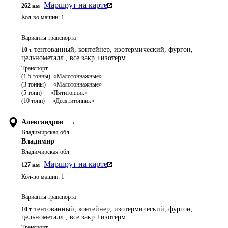
Маршрут на карте
262
км
Кол-во машин:
1
Варианты транспорта
тентованный, контейнер, изотермический, фургон,
10 т
цельнометалл., все закр.+изотерм
Транспорт 

(1,5 тонны)  «Малотоннажные»

(3 тонны)     «Малотоннажные»

(5 тонн)	   «Пятитонник»

Александров
→
Владимирская обл.
Владимир
Владимирская обл.
Маршрут на карте
127
км
Кол-во машин:
1
Варианты транспорта
тентованный, контейнер, изотермический, фургон,
10 т
цельнометалл., все закр.+изотерм
Транспорт 
