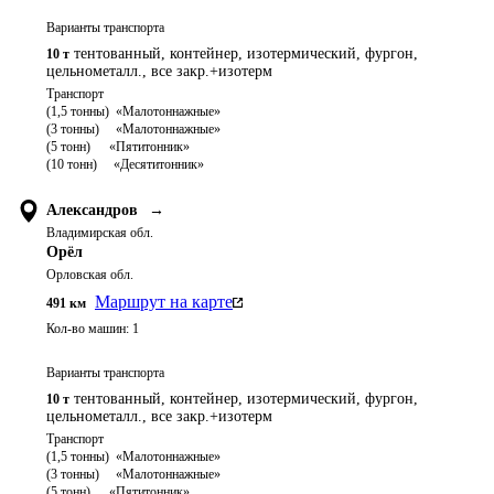
Варианты транспорта
тентованный, контейнер, изотермический, фургон,
10 т
цельнометалл., все закр.+изотерм
Транспорт 

(1,5 тонны)  «Малотоннажные»

(3 тонны)     «Малотоннажные»

(5 тонн)	   «Пятитонник»

Александров
→
Владимирская обл.
Орёл
Орловская обл.
Маршрут на карте
491
км
Кол-во машин:
1
Варианты транспорта
тентованный, контейнер, изотермический, фургон,
10 т
цельнометалл., все закр.+изотерм
Транспорт 

(1,5 тонны)  «Малотоннажные»

(3 тонны)     «Малотоннажные»

(5 тонн)	   «Пятитонник»
