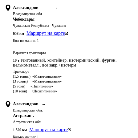
Александров
→
Владимирская обл.
Чебоксары
Чувашская Республика - Чувашия
Маршрут на карте
658
км
Кол-во машин:
1
Варианты транспорта
тентованный, контейнер, изотермический, фургон,
10 т
цельнометалл., все закр.+изотерм
Транспорт 

(1,5 тонны)  «Малотоннажные»

(3 тонны)     «Малотоннажные»

(5 тонн)	   «Пятитонник»

Александров
→
Владимирская обл.
Астрахань
Астраханская обл.
Маршрут на карте
1 520
км
Кол-во машин:
1