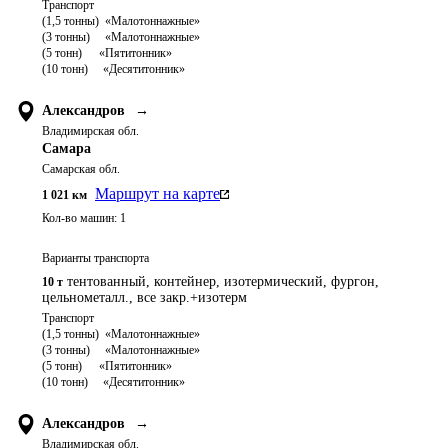
Транспорт 

(1,5 тонны)  «Малотоннажные»

(3 тонны)     «Малотоннажные»

(5 тонн)	   «Пятитонник»

Александров
→
Владимирская обл.
Самара
Самарская обл.
Маршрут на карте
1 021
км
Кол-во машин:
1
Варианты транспорта
тентованный, контейнер, изотермический, фургон,
10 т
цельнометалл., все закр.+изотерм
Транспорт 

(1,5 тонны)  «Малотоннажные»

(3 тонны)     «Малотоннажные»

(5 тонн)	   «Пятитонник»

Александров
→
Владимирская обл.