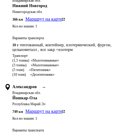
Владимирская обл.
Нижний Новгород
Нижегородская обл.
Маршрут на карте
366
км
Кол-во машин:
1
Варианты транспорта
тентованный, контейнер, изотермический, фургон,
10 т
цельнометалл., все закр.+изотерм
Транспорт 

(1,5 тонны)  «Малотоннажные»

(3 тонны)     «Малотоннажные»

(5 тонн)	   «Пятитонник»

Александров
→
Владимирская обл.
Йошкар-Ола
Республика Марий Эл
Маршрут на карте
749
км
Кол-во машин:
1
Варианты транспорта