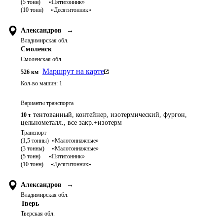
(5 тонн)	   «Пятитонник»

Александров
→
Владимирская обл.
Смоленск
Смоленская обл.
Маршрут на карте
526
км
Кол-во машин:
1
Варианты транспорта
тентованный, контейнер, изотермический, фургон,
10 т
цельнометалл., все закр.+изотерм
Транспорт 

(1,5 тонны)  «Малотоннажные»

(3 тонны)     «Малотоннажные»

(5 тонн)	   «Пятитонник»

Александров
→
Владимирская обл.
Тверь
Тверская обл.