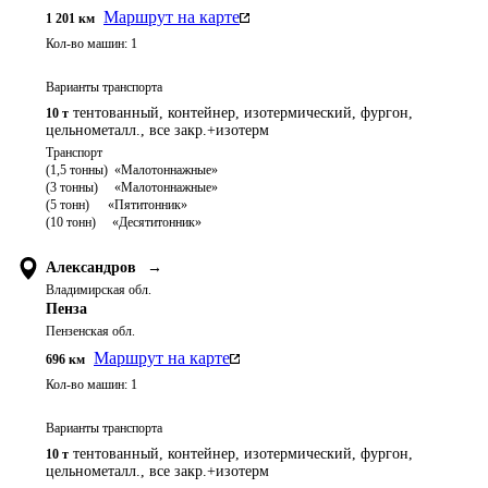
Маршрут на карте
1 201
км
Кол-во машин:
1
Варианты транспорта
тентованный, контейнер, изотермический, фургон,
10 т
цельнометалл., все закр.+изотерм
Транспорт 

(1,5 тонны)  «Малотоннажные»

(3 тонны)     «Малотоннажные»

(5 тонн)	   «Пятитонник»

Александров
→
Владимирская обл.
Пенза
Пензенская обл.
Маршрут на карте
696
км
Кол-во машин:
1
Варианты транспорта
тентованный, контейнер, изотермический, фургон,
10 т
цельнометалл., все закр.+изотерм