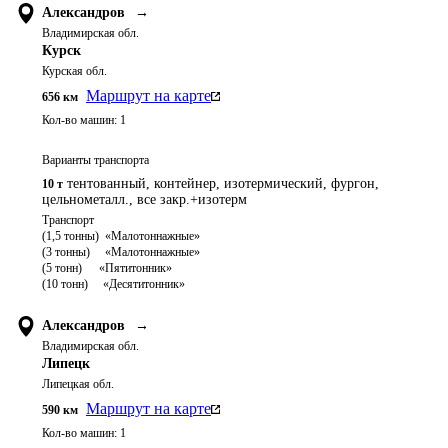
Александров
→
Владимирская обл.
Курск
Курская обл.
Маршрут на карте
656
км
Кол-во машин:
1
Варианты транспорта
тентованный, контейнер, изотермический, фургон,
10 т
цельнометалл., все закр.+изотерм
Транспорт 

(1,5 тонны)  «Малотоннажные»

(3 тонны)     «Малотоннажные»

(5 тонн)	   «Пятитонник»

Александров
→
Владимирская обл.
Липецк
Липецкая обл.
Маршрут на карте
590
км
Кол-во машин:
1