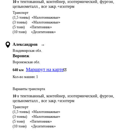
тентованный, контейнер, изотермический, фургон,
10 т
цельнометалл., все закр.+изотерм
Транспорт 

(1,5 тонны)  «Малотоннажные»

(3 тонны)     «Малотоннажные»

(5 тонн)	   «Пятитонник»

Александров
→
Владимирская обл.
Воронеж
Воронежская обл.
Маршрут на карте
640
км
Кол-во машин:
1
Варианты транспорта
тентованный, контейнер, изотермический, фургон,
10 т
цельнометалл., все закр.+изотерм
Транспорт 

(1,5 тонны)  «Малотоннажные»

(3 тонны)     «Малотоннажные»

(5 тонн)	   «Пятитонник»
