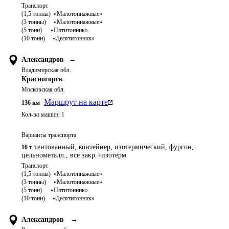
Транспорт 

(1,5 тонны)  «Малотоннажные»

(3 тонны)     «Малотоннажные»

(5 тонн)	   «Пятитонник»

Александров
→
Владимирская обл.
Красногорск
Московская обл.
Маршрут на карте
136
км
Кол-во машин:
1
Варианты транспорта
тентованный, контейнер, изотермический, фургон,
10 т
цельнометалл., все закр.+изотерм
Транспорт 

(1,5 тонны)  «Малотоннажные»

(3 тонны)     «Малотоннажные»

(5 тонн)	   «Пятитонник»

Александров
→