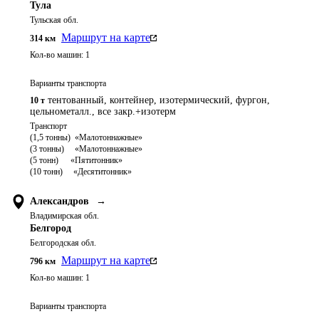
Тула
Тульская обл.
Маршрут на карте
314
км
Кол-во машин:
1
Варианты транспорта
тентованный, контейнер, изотермический, фургон,
10 т
цельнометалл., все закр.+изотерм
Транспорт 

(1,5 тонны)  «Малотоннажные»

(3 тонны)     «Малотоннажные»

(5 тонн)	   «Пятитонник»

Александров
→
Владимирская обл.
Белгород
Белгородская обл.
Маршрут на карте
796
км
Кол-во машин:
1
Варианты транспорта