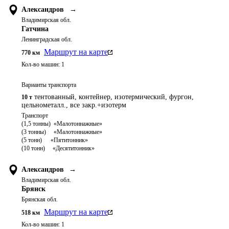
Александров
→
Владимирская обл.
Гатчина
Ленинградская обл.
Маршрут на карте
770
км
Кол-во машин:
1
Варианты транспорта
тентованный, контейнер, изотермический, фургон,
10 т
цельнометалл., все закр.+изотерм
Транспорт 

(1,5 тонны)  «Малотоннажные»

(3 тонны)     «Малотоннажные»

(5 тонн)	   «Пятитонник»

Александров
→
Владимирская обл.
Брянск
Брянская обл.
Маршрут на карте
518
км
Кол-во машин:
1