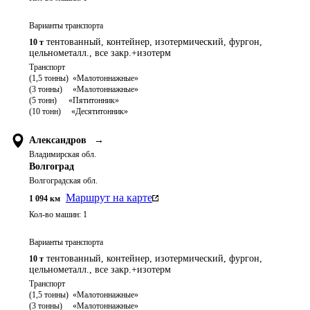
Варианты транспорта
тентованный, контейнер, изотермический, фургон,
10 т
цельнометалл., все закр.+изотерм
Транспорт 

(1,5 тонны)  «Малотоннажные»

(3 тонны)     «Малотоннажные»

(5 тонн)	   «Пятитонник»

Александров
→
Владимирская обл.
Волгоград
Волгоградская обл.
Маршрут на карте
1 094
км
Кол-во машин:
1
Варианты транспорта
тентованный, контейнер, изотермический, фургон,
10 т
цельнометалл., все закр.+изотерм
Транспорт 

(1,5 тонны)  «Малотоннажные»

(3 тонны)     «Малотоннажные»
