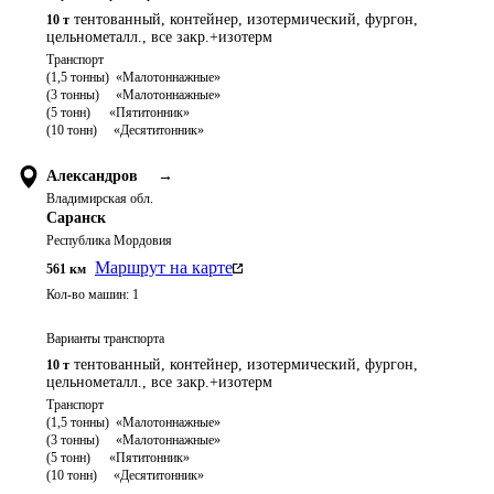
тентованный, контейнер, изотермический, фургон,
10 т
цельнометалл., все закр.+изотерм
Транспорт 

(1,5 тонны)  «Малотоннажные»

(3 тонны)     «Малотоннажные»

(5 тонн)	   «Пятитонник»

Александров
→
Владимирская обл.
Саранск
Республика Мордовия
Маршрут на карте
561
км
Кол-во машин:
1
Варианты транспорта
тентованный, контейнер, изотермический, фургон,
10 т
цельнометалл., все закр.+изотерм
Транспорт 

(1,5 тонны)  «Малотоннажные»

(3 тонны)     «Малотоннажные»

(5 тонн)	   «Пятитонник»
