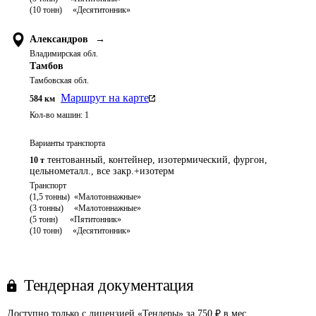
Александров
→
Владимирская обл.
Тамбов
Тамбовская обл.
Маршрут на карте
584
км
Кол-во машин:
1
Варианты транспорта
тентованный, контейнер, изотермический, фургон,
10 т
цельнометалл., все закр.+изотерм
Транспорт 

(1,5 тонны)  «Малотоннажные»

(3 тонны)     «Малотоннажные»

(5 тонн)	   «Пятитонник»

Тендерная документация
Доступно только с лицензией «Тендеры» за 750 ₽ в мес