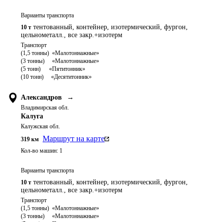
Варианты транспорта
тентованный, контейнер, изотермический, фургон,
10 т
цельнометалл., все закр.+изотерм
Транспорт 

(1,5 тонны)  «Малотоннажные»

(3 тонны)     «Малотоннажные»

(5 тонн)	   «Пятитонник»

Александров
→
Владимирская обл.
Калуга
Калужская обл.
Маршрут на карте
319
км
Кол-во машин:
1
Варианты транспорта
тентованный, контейнер, изотермический, фургон,
10 т
цельнометалл., все закр.+изотерм
Транспорт 

(1,5 тонны)  «Малотоннажные»

(3 тонны)     «Малотоннажные»
