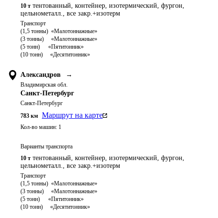
тентованный, контейнер, изотермический, фургон,
10 т
цельнометалл., все закр.+изотерм
Транспорт 

(1,5 тонны)  «Малотоннажные»

(3 тонны)     «Малотоннажные»

(5 тонн)	   «Пятитонник»

Александров
→
Владимирская обл.
Санкт-Петербург
Санкт-Петербург
Маршрут на карте
783
км
Кол-во машин:
1
Варианты транспорта
тентованный, контейнер, изотермический, фургон,
10 т
цельнометалл., все закр.+изотерм
Транспорт 

(1,5 тонны)  «Малотоннажные»

(3 тонны)     «Малотоннажные»

(5 тонн)	   «Пятитонник»
