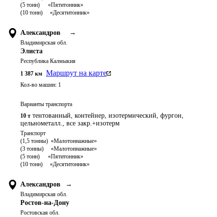
(5 тонн)	   «Пятитонник»

Александров
→
Владимирская обл.
Элиста
Республика Калмыкия
Маршрут на карте
1 387
км
Кол-во машин:
1
Варианты транспорта
тентованный, контейнер, изотермический, фургон,
10 т
цельнометалл., все закр.+изотерм
Транспорт 

(1,5 тонны)  «Малотоннажные»

(3 тонны)     «Малотоннажные»

(5 тонн)	   «Пятитонник»

Александров
→
Владимирская обл.
Ростов-на-Дону
Ростовская обл.