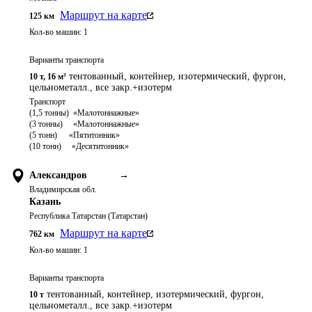
Маршрут на карте
125
км
Кол-во машин:
1
Варианты транспорта
тентованный, контейнер, изотермический, фургон,
10 т
,
16 м³
цельнометалл., все закр.+изотерм
Транспорт 

(1,5 тонны)  «Малотоннажные»

(3 тонны)     «Малотоннажные»

(5 тонн)	   «Пятитонник»

Александров
→
Владимирская обл.
Казань
Республика Татарстан (Татарстан)
Маршрут на карте
762
км
Кол-во машин:
1
Варианты транспорта
тентованный, контейнер, изотермический, фургон,
10 т
цельнометалл., все закр.+изотерм