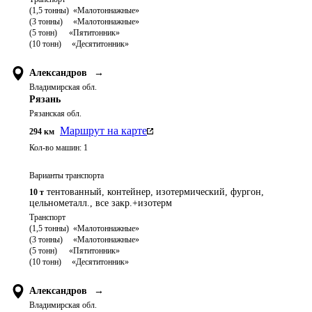
(1,5 тонны)  «Малотоннажные»

(3 тонны)     «Малотоннажные»

(5 тонн)	   «Пятитонник»

Александров
→
Владимирская обл.
Рязань
Рязанская обл.
Маршрут на карте
294
км
Кол-во машин:
1
Варианты транспорта
тентованный, контейнер, изотермический, фургон,
10 т
цельнометалл., все закр.+изотерм
Транспорт 

(1,5 тонны)  «Малотоннажные»

(3 тонны)     «Малотоннажные»

(5 тонн)	   «Пятитонник»

Александров
→
Владимирская обл.