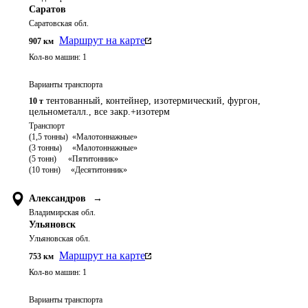
Саратов
Саратовская обл.
Маршрут на карте
907
км
Кол-во машин:
1
Варианты транспорта
тентованный, контейнер, изотермический, фургон,
10 т
цельнометалл., все закр.+изотерм
Транспорт 

(1,5 тонны)  «Малотоннажные»

(3 тонны)     «Малотоннажные»

(5 тонн)	   «Пятитонник»

Александров
→
Владимирская обл.
Ульяновск
Ульяновская обл.
Маршрут на карте
753
км
Кол-во машин:
1
Варианты транспорта