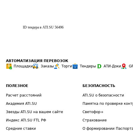
ID тендера в ATI.SU
56496
АВТОМАТИЗАЦИЯ ПЕРЕВОЗОК
Площадки
Заказы
Торги
Тендеры
АТИ-Доки
G
ПОЛЕЗНОЕ
БЕЗОПАСНОСТЬ
Расчет расстояний
ATI.SU о безопасности
Академия ATI.SU
Памятка по проверке конт
Звезды ATI.SU на вашем сайте
Светофор+
Индекс ATI.SU FTL РФ
Страхование
Средние ставки
О формировании Паспорт