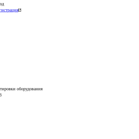
од
гистрация
ртировки оборудования
3