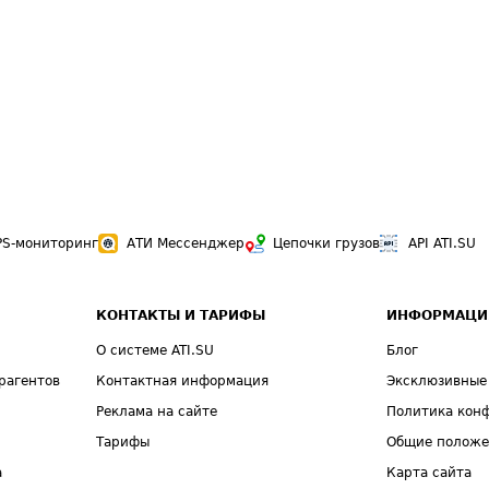
PS-мониторинг
АТИ Мессенджер
Цепочки грузов
API ATI.SU
КОНТАКТЫ И ТАРИФЫ
ИНФОРМАЦИ
О системе ATI.SU
Блог
рагентов
Контактная информация
Эксклюзивные
Реклама на сайте
Политика кон
Тарифы
Общие полож
а
Карта сайта