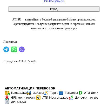
Регистрация
Вход
ATI.SU — крупнейшая в России биржа автомобильных грузоперевозок.
Зарегистрируйтесь и получите доступ к тендерам на перевозки, заявкам
на перевозку грузов и поиск транспорта
Поделиться
ID тендера в ATI.SU
56468
АВТОМАТИЗАЦИЯ ПЕРЕВОЗОК
Площадки
Заказы
Торги
Тендеры
АТИ-Доки
GPS-мониторинг
АТИ Мессенджер
Цепочки грузов
API ATI.SU