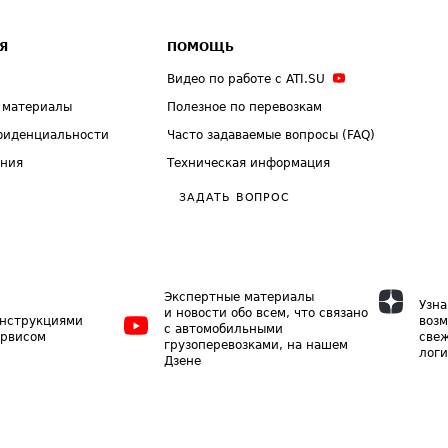
Я
ПОМОЩЬ
Видео по работе с ATI.SU
 материалы
Полезное по перевозкам
фиденциальности
Часто задаваемые вопросы (FAQ)
ения
Техническая информация
ЗАДАТЬ ВОПРОС
Экспертные материалы
Узна
и новости обо всем, что связано
инструкциями
возм
с автомобильными
ервисом
свеж
грузоперевозками, на нашем
логи
Дзене