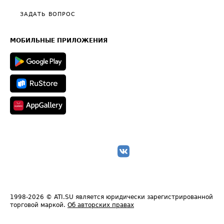
Политика конфиденциальности
Полезное по перевозкам
Общие положения
ЗАДАТЬ ВОПРОС
Часто задаваемые вопросы (FAQ)
Карта сайта
Техническая информация
МОБИЛЬНЫЕ ПРИЛОЖЕНИЯ
1998-2026
© ATI.SU является юридически зарегистрированной
торговой маркой.
Об авторских правах