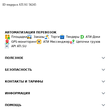
ID тендера в ATI.SU
56245
АВТОМАТИЗАЦИЯ ПЕРЕВОЗОК
Площадки
Заказы
Торги
Тендеры
АТИ-Доки
GPS-мониторинг
АТИ Мессенджер
Цепочки грузов
API ATI.SU
ПОЛЕЗНОЕ
Расчет расстояний
БЕЗОПАСНОСТЬ
Академия ATI.SU
ATI.SU о безопасности
Звезды ATI.SU на вашем сайте
КОНТАКТЫ И ТАРИФЫ
Памятка по проверке контрагентов
Индекс ATI.SU FTL РФ
О системе ATI.SU
Светофор+
Средние ставки
ИНФОРМАЦИЯ
Контактная информация
Страхование
Выгодные направления
Блог
Реклама на сайте
О формировании Паспорта
ПОМОЩЬ
Эксклюзивные материалы