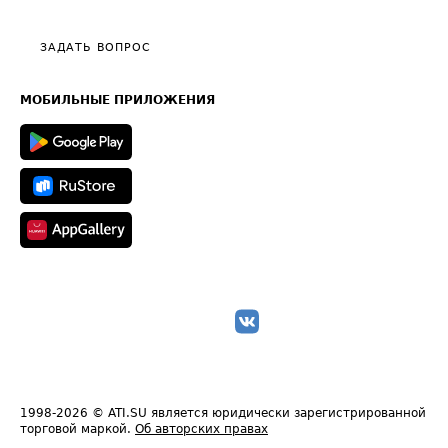
Тарифы
Видео по работе с ATI.SU
Политика конфиденциальности
Полезное по перевозкам
Общие положения
ЗАДАТЬ ВОПРОС
Часто задаваемые вопросы (FAQ)
Карта сайта
Техническая информация
МОБИЛЬНЫЕ ПРИЛОЖЕНИЯ
1998-2026
© ATI.SU является юридически зарегистрированной
торговой маркой.
Об авторских правах