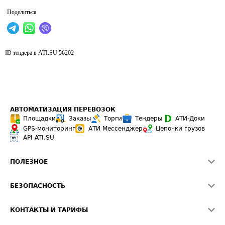
Поделиться
ID тендера в ATI.SU
56202
АВТОМАТИЗАЦИЯ ПЕРЕВОЗОК
Площадки
Заказы
Торги
Тендеры
АТИ-Доки
GPS-мониторинг
АТИ Мессенджер
Цепочки грузов
API ATI.SU
ПОЛЕЗНОЕ
Расчет расстояний
БЕЗОПАСНОСТЬ
Академия ATI.SU
ATI.SU о безопасности
Звезды ATI.SU на вашем сайте
КОНТАКТЫ И ТАРИФЫ
Памятка по проверке контрагентов
Индекс ATI.SU FTL РФ