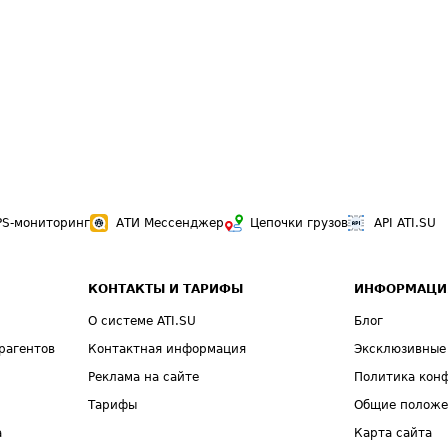
PS-мониторинг
АТИ Мессенджер
Цепочки грузов
API ATI.SU
КОНТАКТЫ И ТАРИФЫ
ИНФОРМАЦИ
О системе ATI.SU
Блог
рагентов
Контактная информация
Эксклюзивные
Реклама на сайте
Политика кон
Тарифы
Общие полож
а
Карта сайта