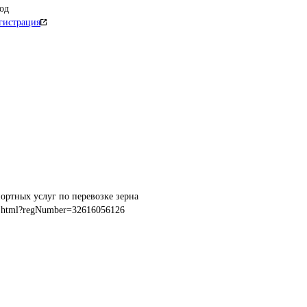
од
гистрация
ортных услуг по перевозке зерна
o.html?regNumber=32616056126