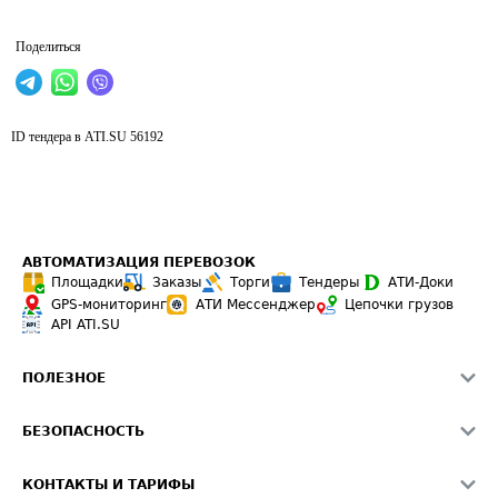
Поделиться
ID тендера в ATI.SU
56192
АВТОМАТИЗАЦИЯ ПЕРЕВОЗОК
Площадки
Заказы
Торги
Тендеры
АТИ-Доки
GPS-мониторинг
АТИ Мессенджер
Цепочки грузов
API ATI.SU
ПОЛЕЗНОЕ
Расчет расстояний
БЕЗОПАСНОСТЬ
Академия ATI.SU
ATI.SU о безопасности
Звезды ATI.SU на вашем сайте
КОНТАКТЫ И ТАРИФЫ