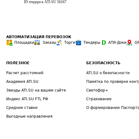
ID тендера в ATI.SU
56167
АВТОМАТИЗАЦИЯ ПЕРЕВОЗОК
Площадки
Заказы
Торги
Тендеры
АТИ-Доки
G
ПОЛЕЗНОЕ
БЕЗОПАСНОСТЬ
Расчет расстояний
ATI.SU о безопасности
Академия ATI.SU
Памятка по проверке конт
Звезды ATI.SU на вашем сайте
Светофор+
Индекс ATI.SU FTL РФ
Страхование
Средние ставки
О формировании Паспорт
Выгодные направления