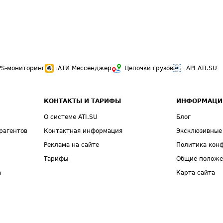
PS-мониторинг
АТИ Мессенджер
Цепочки грузов
API ATI.SU
КОНТАКТЫ И ТАРИФЫ
ИНФОРМАЦИ
О системе ATI.SU
Блог
рагентов
Контактная информация
Эксклюзивные
Реклама на сайте
Политика кон
Тарифы
Общие полож
а
Карта сайта