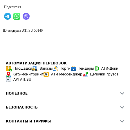
Поделиться
ID тендера в ATI.SU
56140
АВТОМАТИЗАЦИЯ ПЕРЕВОЗОК
Площадки
Заказы
Торги
Тендеры
АТИ-Доки
GPS-мониторинг
АТИ Мессенджер
Цепочки грузов
API ATI.SU
ПОЛЕЗНОЕ
Расчет расстояний
БЕЗОПАСНОСТЬ
Академия ATI.SU
ATI.SU о безопасности
Звезды ATI.SU на вашем сайте
КОНТАКТЫ И ТАРИФЫ
Памятка по проверке контрагентов
Индекс ATI.SU FTL РФ