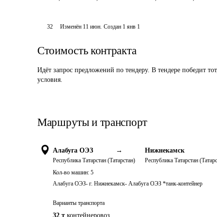
32
Изменён
11 июн
.
Создан
1 янв 1
Стоимость контракта
Идёт запрос предложений по тендеру. В тендере победит то
условия.
Маршруты и транспорт
Алабуга ОЭЗ
→
Нижнекамск
Республика Татарстан (Татарстан)
Республика Татарстан (Татарс
Кол-во машин:
5
Алабуга ОЭЗ- г. Нижнекамск- Алабуга ОЭЗ *танк-контейнер
Варианты транспорта
32 т
контейнеровоз