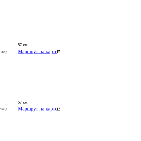
57
км
Маршрут на карте
тан)
57
км
Маршрут на карте
тан)