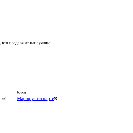
т, кто предложит наилучшие
65
км
Маршрут на карте
тан)