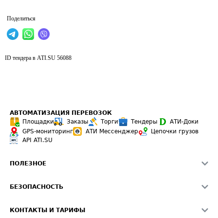
Поделиться
ID тендера в ATI.SU
56088
АВТОМАТИЗАЦИЯ ПЕРЕВОЗОК
Площадки
Заказы
Торги
Тендеры
АТИ-Доки
GPS-мониторинг
АТИ Мессенджер
Цепочки грузов
API ATI.SU
ПОЛЕЗНОЕ
Расчет расстояний
БЕЗОПАСНОСТЬ
Академия ATI.SU
ATI.SU о безопасности
Звезды ATI.SU на вашем сайте
КОНТАКТЫ И ТАРИФЫ
Памятка по проверке контрагентов