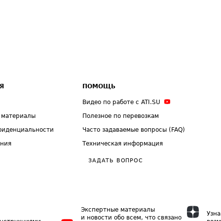
Я
ПОМОЩЬ
Видео по работе с ATI.SU
 материалы
Полезное по перевозкам
фиденциальности
Часто задаваемые вопросы (FAQ)
ения
Техническая информация
ЗАДАТЬ ВОПРОС
Экспертные материалы
Узна
и новости обо всем, что связано