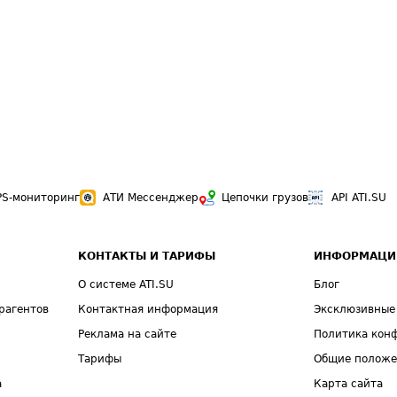
PS-мониторинг
АТИ Мессенджер
Цепочки грузов
API ATI.SU
КОНТАКТЫ И ТАРИФЫ
ИНФОРМАЦИ
О системе ATI.SU
Блог
рагентов
Контактная информация
Эксклюзивные
Реклама на сайте
Политика кон
Тарифы
Общие полож
а
Карта сайта