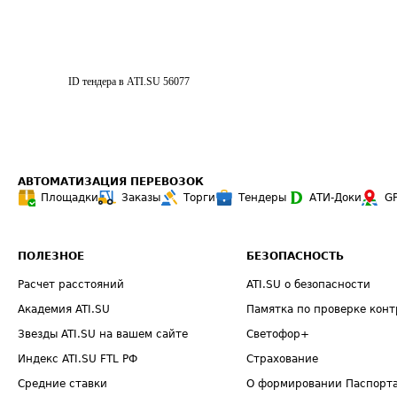
ID тендера в ATI.SU
56077
АВТОМАТИЗАЦИЯ ПЕРЕВОЗОК
Площадки
Заказы
Торги
Тендеры
АТИ-Доки
G
ПОЛЕЗНОЕ
БЕЗОПАСНОСТЬ
Расчет расстояний
ATI.SU о безопасности
Академия ATI.SU
Памятка по проверке конт
Звезды ATI.SU на вашем сайте
Светофор+
Индекс ATI.SU FTL РФ
Страхование
Средние ставки
О формировании Паспорт