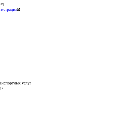
од
гистрация
ранспортных услуг
1/