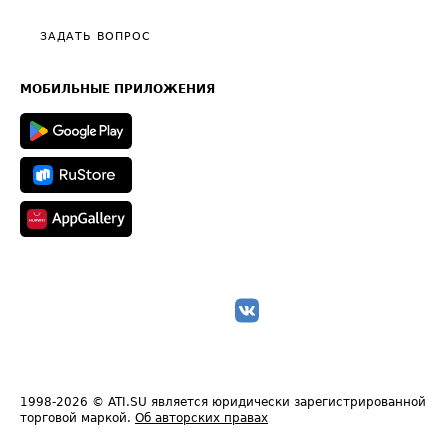
Видео по работе с ATI.SU
Политика конфиденциальности
Полезное по перевозкам
Общие положения
ЗАДАТЬ ВОПРОС
Часто задаваемые вопросы (FAQ)
Карта сайта
Техническая информация
МОБИЛЬНЫЕ ПРИЛОЖЕНИЯ
1998-2026
© ATI.SU является юридически зарегистрированной
торговой маркой.
Об авторских правах