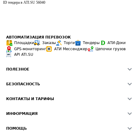
ID тендера в ATI.SU
56040
АВТОМАТИЗАЦИЯ ПЕРЕВОЗОК
Площадки
Заказы
Торги
Тендеры
АТИ-Доки
GPS-мониторинг
АТИ Мессенджер
Цепочки грузов
API ATI.SU
ПОЛЕЗНОЕ
Расчет расстояний
БЕЗОПАСНОСТЬ
Академия ATI.SU
ATI.SU о безопасности
Звезды ATI.SU на вашем сайте
КОНТАКТЫ И ТАРИФЫ
Памятка по проверке контрагентов
Индекс ATI.SU FTL РФ
О системе ATI.SU
Светофор+
Средние ставки
ИНФОРМАЦИЯ
Контактная информация
Страхование
Выгодные направления
Блог
Реклама на сайте
О формировании Паспорта
ПОМОЩЬ
Эксклюзивные материалы
Тарифы