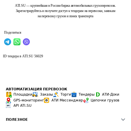
ATI.SU — крупнейшая в России биржа автомобильных грузоперевозок.
Зарегистрируйтесь и получите доступ к тендерам на перевозки, заявкам
на перевозку грузов и поиск транспорта
Поделиться
ID тендера в ATI.SU
56029
АВТОМАТИЗАЦИЯ ПЕРЕВОЗОК
Площадки
Заказы
Торги
Тендеры
АТИ-Доки
GPS-мониторинг
АТИ Мессенджер
Цепочки грузов
API ATI.SU
ПОЛЕЗНОЕ
Расчет расстояний