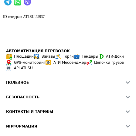
ID тендера в ATI.SU
55937
АВТОМАТИЗАЦИЯ ПЕРЕВОЗОК
Площадки
Заказы
Торги
Тендеры
АТИ-Доки
GPS-мониторинг
АТИ Мессенджер
Цепочки грузов
API ATI.SU
ПОЛЕЗНОЕ
Расчет расстояний
БЕЗОПАСНОСТЬ
Академия ATI.SU
ATI.SU о безопасности
Звезды ATI.SU на вашем сайте
КОНТАКТЫ И ТАРИФЫ
Памятка по проверке контрагентов
Индекс ATI.SU FTL РФ
О системе ATI.SU
Светофор+
Средние ставки
ИНФОРМАЦИЯ
Контактная информация
Страхование
Выгодные направления