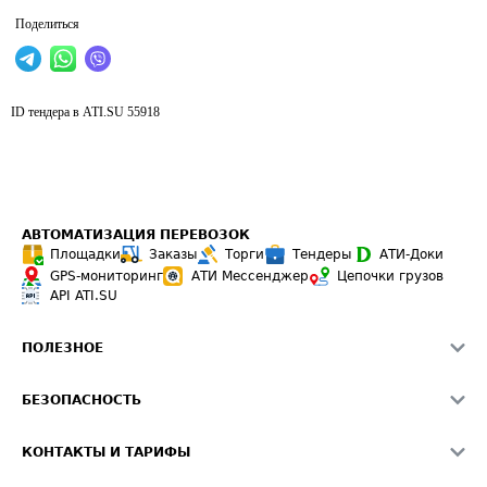
Поделиться
ID тендера в ATI.SU
55918
АВТОМАТИЗАЦИЯ ПЕРЕВОЗОК
Площадки
Заказы
Торги
Тендеры
АТИ-Доки
GPS-мониторинг
АТИ Мессенджер
Цепочки грузов
API ATI.SU
ПОЛЕЗНОЕ
Расчет расстояний
БЕЗОПАСНОСТЬ
Академия ATI.SU
ATI.SU о безопасности
Звезды ATI.SU на вашем сайте
КОНТАКТЫ И ТАРИФЫ
Памятка по проверке контрагентов
Индекс ATI.SU FTL РФ