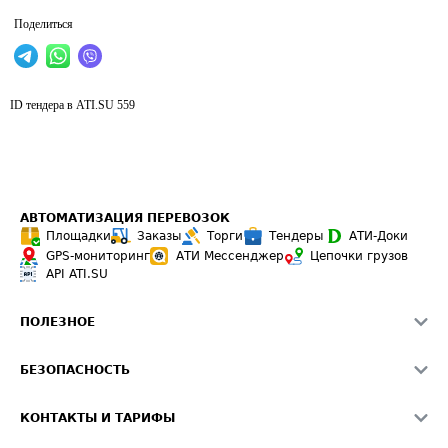
Поделиться
ID тендера в ATI.SU
559
АВТОМАТИЗАЦИЯ ПЕРЕВОЗОК
Площадки
Заказы
Торги
Тендеры
АТИ-Доки
GPS-мониторинг
АТИ Мессенджер
Цепочки грузов
API ATI.SU
ПОЛЕЗНОЕ
Расчет расстояний
БЕЗОПАСНОСТЬ
Академия ATI.SU
ATI.SU о безопасности
Звезды ATI.SU на вашем сайте
КОНТАКТЫ И ТАРИФЫ
Памятка по проверке контрагентов
Индекс ATI.SU FTL РФ