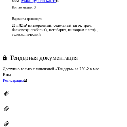
Маршрут на карте
8
км
Кол-во машин:
3
Варианты транспорта
низкорамный, седельный тягач, трал,
20 т
,
82 м³
балковоз(негабарит), негабарит, низкорам.платф.,
телескопический
Тендерная документация
Доступно только с лицензией «Тендеры» за 750 ₽ в мес
Вход
Регистрация