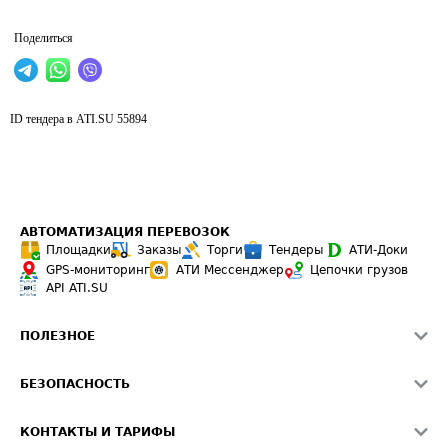
Поделиться
ID тендера в ATI.SU
55894
АВТОМАТИЗАЦИЯ ПЕРЕВОЗОК
Площадки
Заказы
Торги
Тендеры
АТИ-Доки
GPS-мониторинг
АТИ Мессенджер
Цепочки грузов
API ATI.SU
ПОЛЕЗНОЕ
Расчет расстояний
БЕЗОПАСНОСТЬ
Академия ATI.SU
ATI.SU о безопасности
Звезды ATI.SU на вашем сайте
КОНТАКТЫ И ТАРИФЫ
Памятка по проверке контрагентов