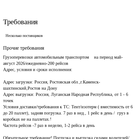
Требования
Несколько поставщиков
Прочие требования
Грузоперевозки автомобильным транспортом    на период май- 
август 2026/ежедневно-200 рейсов						

Адрес, условия и сроки исполнения:						
Адрес загрузки: Россия, Ростовская обл.,г.Каменск-
шахтинский,Ростов на Дону							

Адрес выгрузки: Россия, Луганская Народная Республика, от 1 - 6 
точек							

Условия доставки/требования к ТС: Тент/изотерм ( вместимость от 6 
до 20 паллет), задняя погрузка. 7 раз в нед., 1 рейс в день /  груз в 
коробках не на паллетах.! 							

Частота рейсов -7 раз в неделю, 1-2 рейса в день 				
Обязательное требование! Погрузка и выгрузка силами водителей/