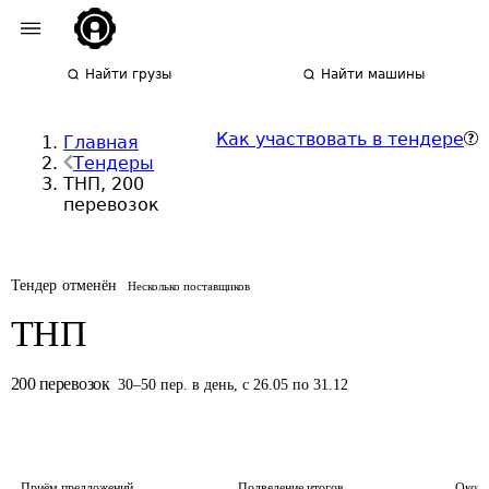
Найти грузы
Найти машины
Как участвовать в тендере
Главная
Тендеры
ТНП, 200
перевозок
Тендер отменён
Несколько поставщиков
ТНП
200
перевозок
30
–
50
пер.
в день
,
с 26.05 по 31.12
Приём предложений
Подведение итогов
Оконч