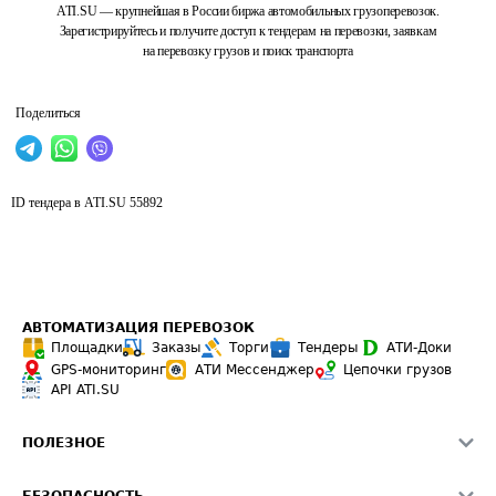
ATI.SU — крупнейшая в России биржа автомобильных грузоперевозок.
Зарегистрируйтесь и получите доступ к тендерам на перевозки, заявкам
на перевозку грузов и поиск транспорта
Поделиться
ID тендера в ATI.SU
55892
АВТОМАТИЗАЦИЯ ПЕРЕВОЗОК
Площадки
Заказы
Торги
Тендеры
АТИ-Доки
GPS-мониторинг
АТИ Мессенджер
Цепочки грузов
API ATI.SU
ПОЛЕЗНОЕ
Расчет расстояний