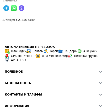
Поделиться
ID тендера в ATI.SU
55887
АВТОМАТИЗАЦИЯ ПЕРЕВОЗОК
Площадки
Заказы
Торги
Тендеры
АТИ-Доки
GPS-мониторинг
АТИ Мессенджер
Цепочки грузов
API ATI.SU
ПОЛЕЗНОЕ
Расчет расстояний
БЕЗОПАСНОСТЬ
Академия ATI.SU
ATI.SU о безопасности
Звезды ATI.SU на вашем сайте
КОНТАКТЫ И ТАРИФЫ
Памятка по проверке контрагентов
Индекс ATI.SU FTL РФ
О системе ATI.SU
Светофор+
Средние ставки
ИНФОРМАЦИЯ