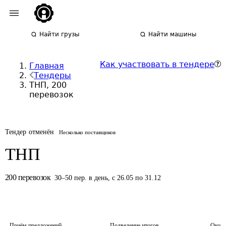
Найти грузы
Найти машины
Как участвовать в тендере
Главная
Тендеры
ТНП, 200
перевозок
Тендер отменён
Несколько поставщиков
ТНП
200
перевозок
30
–
50
пер.
в день
,
с 26.05 по 31.12
Приём предложений
Подведение итогов
Оконч