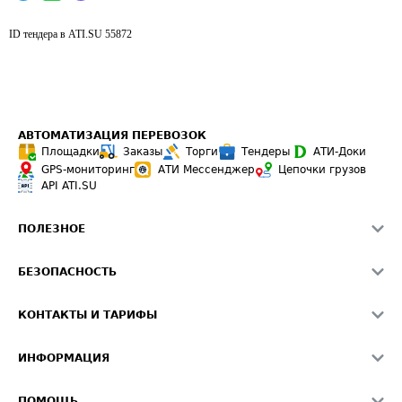
ID тендера в ATI.SU
55872
АВТОМАТИЗАЦИЯ ПЕРЕВОЗОК
Площадки
Заказы
Торги
Тендеры
АТИ-Доки
GPS-мониторинг
АТИ Мессенджер
Цепочки грузов
API ATI.SU
ПОЛЕЗНОЕ
Расчет расстояний
БЕЗОПАСНОСТЬ
Академия ATI.SU
ATI.SU о безопасности
Звезды ATI.SU на вашем сайте
КОНТАКТЫ И ТАРИФЫ
Памятка по проверке контрагентов
Индекс ATI.SU FTL РФ
О системе ATI.SU
Светофор+
Средние ставки
ИНФОРМАЦИЯ
Контактная информация
Страхование
Выгодные направления
Блог
Реклама на сайте
О формировании Паспорта
ПОМОЩЬ