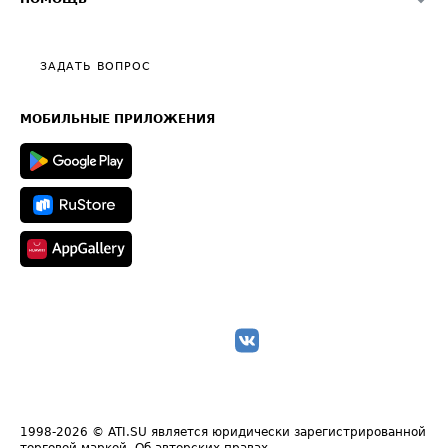
Эксклюзивные материалы
Тарифы
Видео по работе с ATI.SU
Политика конфиденциальности
Полезное по перевозкам
Общие положения
ЗАДАТЬ ВОПРОС
Часто задаваемые вопросы (FAQ)
Карта сайта
Техническая информация
МОБИЛЬНЫЕ ПРИЛОЖЕНИЯ
1998-2026
© ATI.SU является юридически зарегистрированной