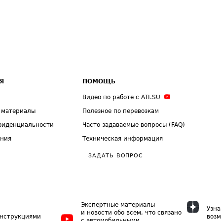
Я
ПОМОЩЬ
Видео по работе с ATI.SU
 материалы
Полезное по перевозкам
фиденциальности
Часто задаваемые вопросы (FAQ)
ения
Техническая информация
ЗАДАТЬ ВОПРОС
Экспертные материалы
Узна
и новости обо всем, что связано
инструкциями
возм
с автомобильными