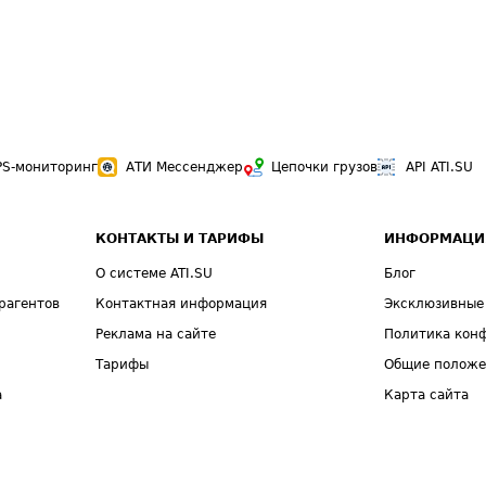
PS-мониторинг
АТИ Мессенджер
Цепочки грузов
API ATI.SU
КОНТАКТЫ И ТАРИФЫ
ИНФОРМАЦИ
О системе ATI.SU
Блог
рагентов
Контактная информация
Эксклюзивные
Реклама на сайте
Политика кон
Тарифы
Общие полож
а
Карта сайта