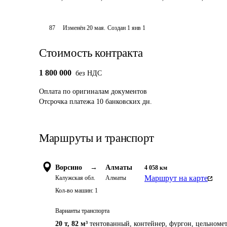
87
Изменён
20 мая
.
Создан
1 янв 1
Стоимость контракта
1 800 000
без НДС
Оплата
по оригиналам документов
Отсрочка платежа
10
банковских дн.
Маршруты и транспорт
Ворсино
→
Алматы
4 058
км
Маршрут на карте
Калужская обл.
Алматы
Кол-во машин:
1
Варианты транспорта
20 т
,
82 м³
тентованный, контейнер, фургон, цельномет