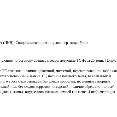
т (ИНН), Свидетельство о регистрации юр. лица, Устав
отающие по договору аренды, предоставляющие ТС фура 20 тонн. Погруз
е ТС с тентом: наличие целостной, читаемой, перфарированной таблички
ется основанием к замене ТС, наличие цельного тента, без заплаток и 
ного троса с концевиками без следов коррозии, исправные запорные 
ный пол, без следов коррозии, отверстий, наличие обрешетки по всей 
я досок, компл. внутренних стяжных ремней (не менее 4 шт.), место для 