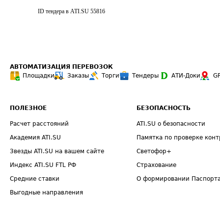
ID тендера в ATI.SU
55816
АВТОМАТИЗАЦИЯ ПЕРЕВОЗОК
Площадки
Заказы
Торги
Тендеры
АТИ-Доки
G
ПОЛЕЗНОЕ
БЕЗОПАСНОСТЬ
Расчет расстояний
ATI.SU о безопасности
Академия ATI.SU
Памятка по проверке конт
Звезды ATI.SU на вашем сайте
Светофор+
Индекс ATI.SU FTL РФ
Страхование
Средние ставки
О формировании Паспорт
Выгодные направления