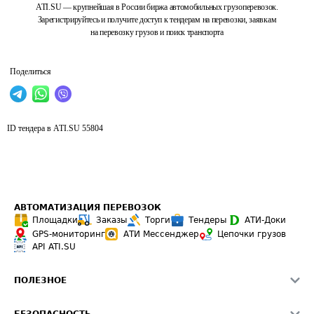
ATI.SU — крупнейшая в России биржа автомобильных грузоперевозок.
Зарегистрируйтесь и получите доступ к тендерам на перевозки, заявкам
на перевозку грузов и поиск транспорта
Поделиться
ID тендера в ATI.SU
55804
АВТОМАТИЗАЦИЯ ПЕРЕВОЗОК
Площадки
Заказы
Торги
Тендеры
АТИ-Доки
GPS-мониторинг
АТИ Мессенджер
Цепочки грузов
API ATI.SU
ПОЛЕЗНОЕ
Расчет расстояний