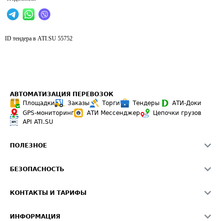
ID тендера в ATI.SU
55752
АВТОМАТИЗАЦИЯ ПЕРЕВОЗОК
Площадки
Заказы
Торги
Тендеры
АТИ-Доки
GPS-мониторинг
АТИ Мессенджер
Цепочки грузов
API ATI.SU
ПОЛЕЗНОЕ
Расчет расстояний
БЕЗОПАСНОСТЬ
Академия ATI.SU
ATI.SU о безопасности
Звезды ATI.SU на вашем сайте
КОНТАКТЫ И ТАРИФЫ
Памятка по проверке контрагентов
Индекс ATI.SU FTL РФ
О системе ATI.SU
Светофор+
Средние ставки
ИНФОРМАЦИЯ