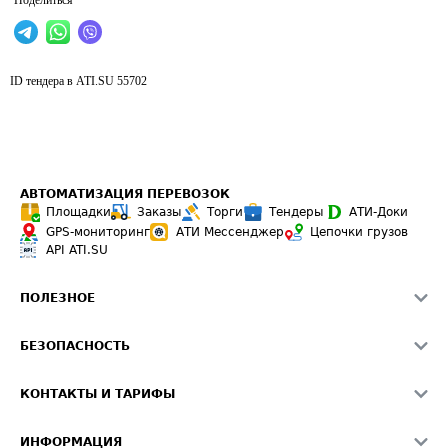
Поделиться
ID тендера в ATI.SU
55702
АВТОМАТИЗАЦИЯ ПЕРЕВОЗОК
Площадки
Заказы
Торги
Тендеры
АТИ-Доки
GPS-мониторинг
АТИ Мессенджер
Цепочки грузов
API ATI.SU
ПОЛЕЗНОЕ
Расчет расстояний
БЕЗОПАСНОСТЬ
Академия ATI.SU
ATI.SU о безопасности
Звезды ATI.SU на вашем сайте
КОНТАКТЫ И ТАРИФЫ
Памятка по проверке контрагентов
Индекс ATI.SU FTL РФ
О системе ATI.SU
Светофор+
Средние ставки
ИНФОРМАЦИЯ