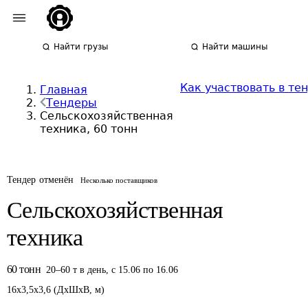
Найти грузы
Найти машины
Как участвовать в те
Главная
Тендеры
Сельскохозяйственная
техника, 60 тонн
Тендер отменён
Несколько поставщиков
Сельскохозяйственная
техника
60
тонн
20
–
60
т
в день
,
с 15.06 по 16.06
16
x
3,5
x
3,6
(
ДxШxВ
,
м
)