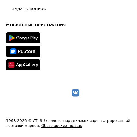
Политика конфиденциальности
Полезное по перевозкам
Общие положения
ЗАДАТЬ ВОПРОС
Часто задаваемые вопросы (FAQ)
Карта сайта
Техническая информация
МОБИЛЬНЫЕ ПРИЛОЖЕНИЯ
1998-2026
© ATI.SU является юридически зарегистрированной
торговой маркой.
Об авторских правах