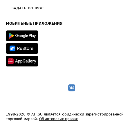
Политика конфиденциальности
Полезное по перевозкам
Общие положения
ЗАДАТЬ ВОПРОС
Часто задаваемые вопросы (FAQ)
Карта сайта
Техническая информация
МОБИЛЬНЫЕ ПРИЛОЖЕНИЯ
1998-2026
© ATI.SU является юридически зарегистрированной
торговой маркой.
Об авторских правах