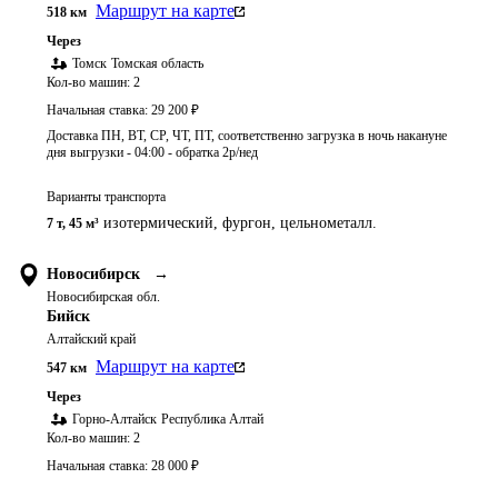
Маршрут на карте
518
км
Через
Томск
Томская область
Кол-во машин:
2
Начальная ставка:
29 200
₽
Доставка ПН, ВТ, СР, ЧТ, ПТ, соответственно загрузка в ночь накануне
дня выгрузки - 04:00 - обратка 2р/нед
Варианты транспорта
изотермический, фургон, цельнометалл.
7 т
,
45 м³
Новосибирск
→
Новосибирская обл.
Бийск
Алтайский край
Маршрут на карте
547
км
Через
Горно-Алтайск
Республика Алтай
Кол-во машин:
2
Начальная ставка:
28 000
₽