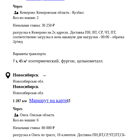
Через
Кемерово
Кемеровская область - Кузбасс
Кол-во машин:
2
Начальная ставка:
30 250
₽
разгрузка в Кемерово на 2х адресах. Доставка ПН, ВТ, СР, ЧТ, ПТ,
соответственно загрузка в ночь накануне дня выгрузки - 00:00 - обратка
2р/нед
Варианты транспорта
изотермический, фургон, цельнометалл.
7 т
,
45 м³
Новосибирск
→
Новосибирская обл.
Новосибирск
Новосибирская обл.
Маршрут на карте
1 287
км
Через
Омск
Омская область
Кол-во машин:
6
Начальная ставка:
86 000
₽
разгрузка в Омск по трассе, 16 клиентов. Доставка ПН,ВТ,СР,ЧТ,ПТ,СБ-