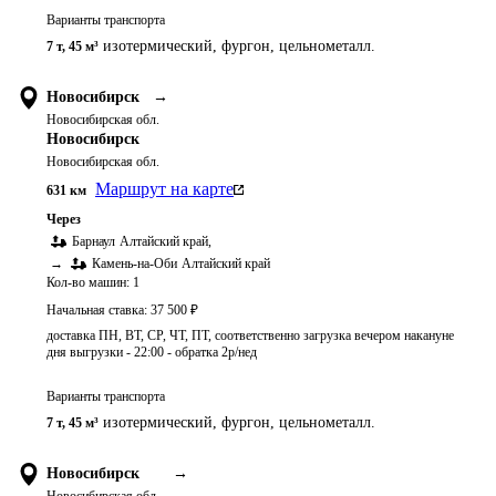
Варианты транспорта
изотермический, фургон, цельнометалл.
7 т
,
45 м³
Новосибирск
→
Новосибирская обл.
Новосибирск
Новосибирская обл.
Маршрут на карте
631
км
Через
Барнаул
Алтайский край
,
→
Камень-на-Оби
Алтайский край
Кол-во машин:
1
Начальная ставка:
37 500
₽
доставка ПН, ВТ, СР, ЧТ, ПТ, соответственно загрузка вечером накануне
дня выгрузки - 22:00 - обратка 2р/нед
Варианты транспорта
изотермический, фургон, цельнометалл.
7 т
,
45 м³
Новосибирск
→