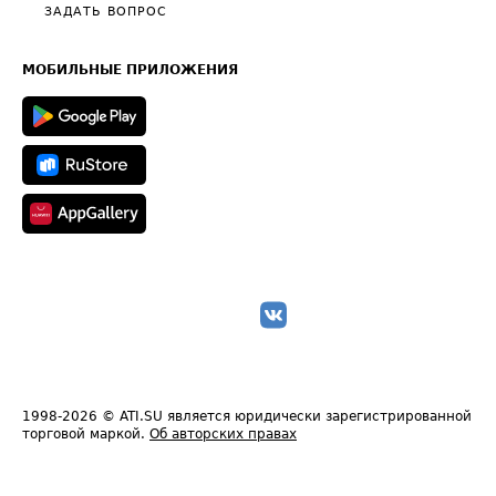
Полезное по перевозкам
Общие положения
ЗАДАТЬ ВОПРОС
Часто задаваемые вопросы (FAQ)
Карта сайта
Техническая информация
МОБИЛЬНЫЕ ПРИЛОЖЕНИЯ
1998-2026
© ATI.SU является юридически зарегистрированной
торговой маркой.
Об авторских правах