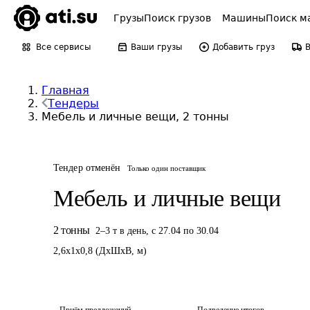
Грузы
Поиск грузов
Машины
Поиск м
Все сервисы
Ваши грузы
Добавить груз
Главная
Тендеры
Мебель и личные вещи, 2 тонны
Тендер отменён
Только один поставщик
Мебель и личные вещи
2
тонны
2
–
3
т
в день
,
с 27.04 по 30.04
2,6
x
1
x
0,8
(
ДxШxВ
,
м
)