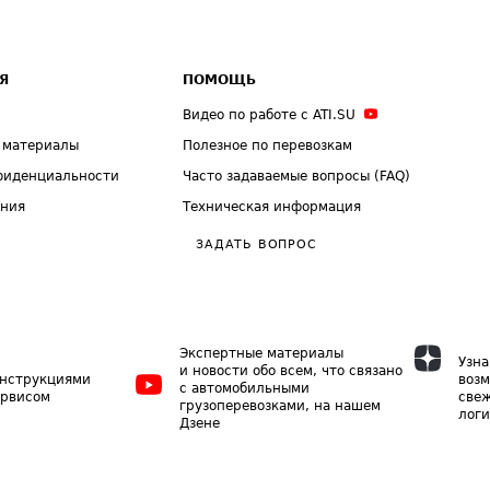
Я
ПОМОЩЬ
Видео по работе с ATI.SU
 материалы
Полезное по перевозкам
фиденциальности
Часто задаваемые вопросы (FAQ)
ения
Техническая информация
ЗАДАТЬ ВОПРОС
Экспертные материалы
Узна
и новости обо всем, что связано
инструкциями
возм
с автомобильными
ервисом
свеж
грузоперевозками, на нашем
логи
Дзене