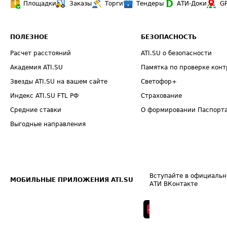
Площадки
Заказы
Торги
Тендеры
АТИ-Доки
G
ПОЛЕЗНОЕ
БЕЗОПАСНОСТЬ
Расчет расстояний
ATI.SU о безопасности
Академия ATI.SU
Памятка по проверке конт
Звезды ATI.SU на вашем сайте
Светофор+
Индекс ATI.SU FTL РФ
Страхование
Средние ставки
О формировании Паспорт
Выгодные направления
Вступайте в официальн
МОБИЛЬНЫЕ ПРИЛОЖЕНИЯ ATI.SU
АТИ ВКонтакте