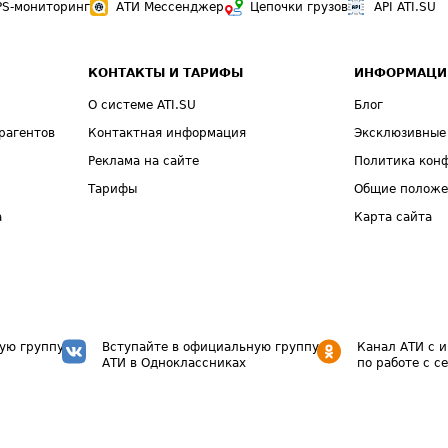
PS-мониторинг
АТИ Мессенджер
Цепочки грузов
API ATI.SU
КОНТАКТЫ И ТАРИФЫ
ИНФОРМАЦИ
О системе ATI.SU
Блог
рагентов
Контактная информация
Эксклюзивные
Реклама на сайте
Политика кон
Тарифы
Общие полож
а
Карта сайта
ую группу
Вступайте в официальную группу
Канал АТИ с 
АТИ в Одноклассниках
по работе с с