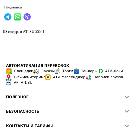
Поделиться
ID тендера в ATI.SU
55541
АВТОМАТИЗАЦИЯ ПЕРЕВОЗОК
Площадки
Заказы
Торги
Тендеры
АТИ-Доки
GPS-мониторинг
АТИ Мессенджер
Цепочки грузов
API ATI.SU
ПОЛЕЗНОЕ
Расчет расстояний
БЕЗОПАСНОСТЬ
Академия ATI.SU
ATI.SU о безопасности
Звезды ATI.SU на вашем сайте
КОНТАКТЫ И ТАРИФЫ
Памятка по проверке контрагентов
Индекс ATI.SU FTL РФ