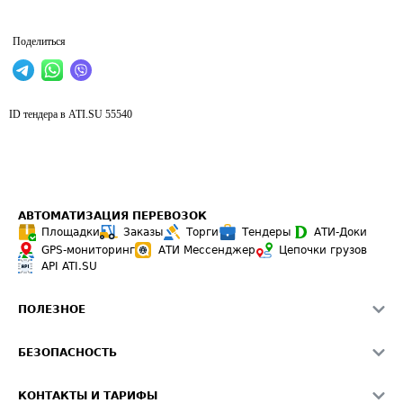
Поделиться
ID тендера в ATI.SU
55540
АВТОМАТИЗАЦИЯ ПЕРЕВОЗОК
Площадки
Заказы
Торги
Тендеры
АТИ-Доки
GPS-мониторинг
АТИ Мессенджер
Цепочки грузов
API ATI.SU
ПОЛЕЗНОЕ
Расчет расстояний
БЕЗОПАСНОСТЬ
Академия ATI.SU
ATI.SU о безопасности
Звезды ATI.SU на вашем сайте
КОНТАКТЫ И ТАРИФЫ