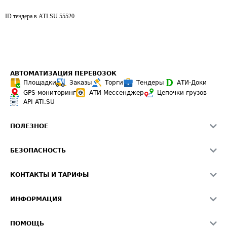
ID тендера в ATI.SU
55520
АВТОМАТИЗАЦИЯ ПЕРЕВОЗОК
Площадки
Заказы
Торги
Тендеры
АТИ-Доки
GPS-мониторинг
АТИ Мессенджер
Цепочки грузов
API ATI.SU
ПОЛЕЗНОЕ
Расчет расстояний
БЕЗОПАСНОСТЬ
Академия ATI.SU
ATI.SU о безопасности
Звезды ATI.SU на вашем сайте
КОНТАКТЫ И ТАРИФЫ
Памятка по проверке контрагентов
Индекс ATI.SU FTL РФ
О системе ATI.SU
Светофор+
Средние ставки
ИНФОРМАЦИЯ
Контактная информация
Страхование
Выгодные направления
Блог
Реклама на сайте
О формировании Паспорта
ПОМОЩЬ