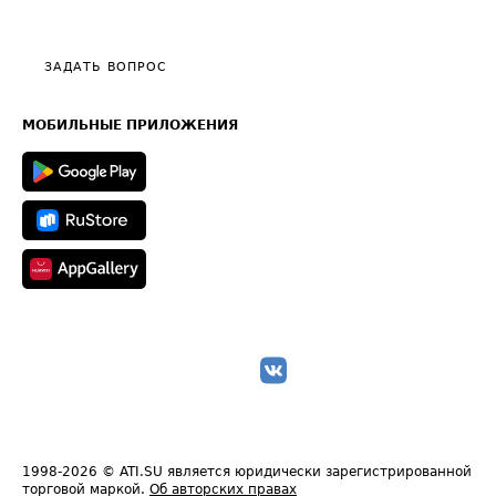
Эксклюзивные материалы
Тарифы
Видео по работе с ATI.SU
Политика конфиденциальности
Полезное по перевозкам
Общие положения
ЗАДАТЬ ВОПРОС
Часто задаваемые вопросы (FAQ)
Карта сайта
Техническая информация
МОБИЛЬНЫЕ ПРИЛОЖЕНИЯ
1998-2026
© ATI.SU является юридически зарегистрированной
торговой маркой.
Об авторских правах