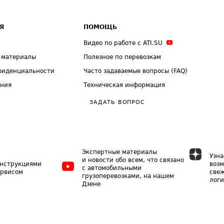
Я
ПОМОЩЬ
Видео по работе с ATI.SU
 материалы
Полезное по перевозкам
фиденциальности
Часто задаваемые вопросы (FAQ)
ения
Техническая информация
ЗАДАТЬ ВОПРОС
Экспертные материалы
Узна
и новости обо всем, что связано
инструкциями
возм
с автомобильными
ервисом
свеж
грузоперевозками, на нашем
логи
Дзене