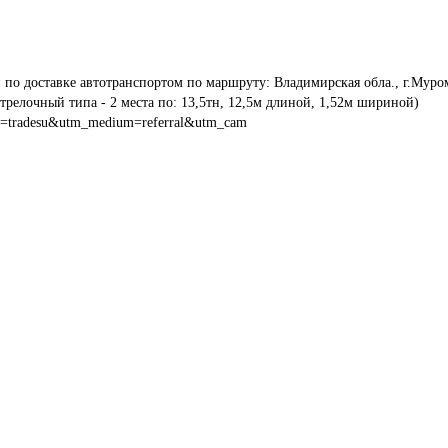
 по доставке автотранспортом по маршруту: Владимирская обла., г.Муром
трелочный типа - 2 места по: 13,5тн, 12,5м длиной, 1,52м шириной) 
e=tradesu&utm_medium=referral&utm_cam