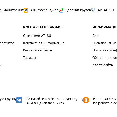
PS-мониторинг
АТИ Мессенджер
Цепочки грузов
API ATI.SU
КОНТАКТЫ И ТАРИФЫ
ИНФОРМАЦИ
О системе ATI.SU
Блог
рагентов
Контактная информация
Эксклюзивные
Реклама на сайте
Политика кон
Тарифы
Общие полож
а
Карта сайта
ую группу
Вступайте в официальную группу
Канал АТИ с 
АТИ в Одноклассниках
по работе с с