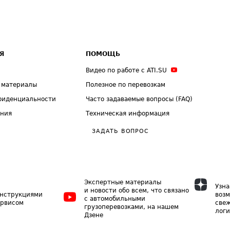
Я
ПОМОЩЬ
Видео по работе с ATI.SU
 материалы
Полезное по перевозкам
фиденциальности
Часто задаваемые вопросы (FAQ)
ения
Техническая информация
ЗАДАТЬ ВОПРОС
Экспертные материалы
Узна
и новости обо всем, что связано
инструкциями
возм
с автомобильными
ервисом
свеж
грузоперевозками, на нашем
логи
Дзене