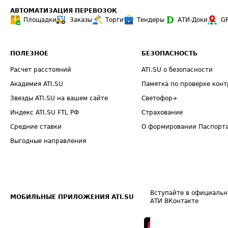
АВТОМАТИЗАЦИЯ ПЕРЕВОЗОК
Площадки
Заказы
Торги
Тендеры
АТИ-Доки
G
ПОЛЕЗНОЕ
БЕЗОПАСНОСТЬ
Расчет расстояний
ATI.SU о безопасности
Академия ATI.SU
Памятка по проверке конт
Звезды ATI.SU на вашем сайте
Светофор+
Индекс ATI.SU FTL РФ
Страхование
Средние ставки
О формировании Паспорт
Выгодные направления
Вступайте в официальн
МОБИЛЬНЫЕ ПРИЛОЖЕНИЯ ATI.SU
АТИ ВКонтакте