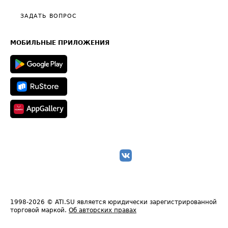
Политика конфиденциальности
Полезное по перевозкам
Общие положения
ЗАДАТЬ ВОПРОС
Часто задаваемые вопросы (FAQ)
Карта сайта
Техническая информация
МОБИЛЬНЫЕ ПРИЛОЖЕНИЯ
1998-2026
© ATI.SU является юридически зарегистрированной
торговой маркой.
Об авторских правах