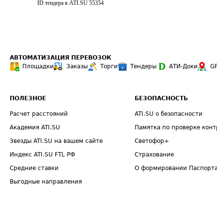
ID тендера в ATI.SU
55354
АВТОМАТИЗАЦИЯ ПЕРЕВОЗОК
Площадки
Заказы
Торги
Тендеры
АТИ-Доки
G
ПОЛЕЗНОЕ
БЕЗОПАСНОСТЬ
Расчет расстояний
ATI.SU о безопасности
Академия ATI.SU
Памятка по проверке конт
Звезды ATI.SU на вашем сайте
Светофор+
Индекс ATI.SU FTL РФ
Страхование
Средние ставки
О формировании Паспорт
Выгодные направления