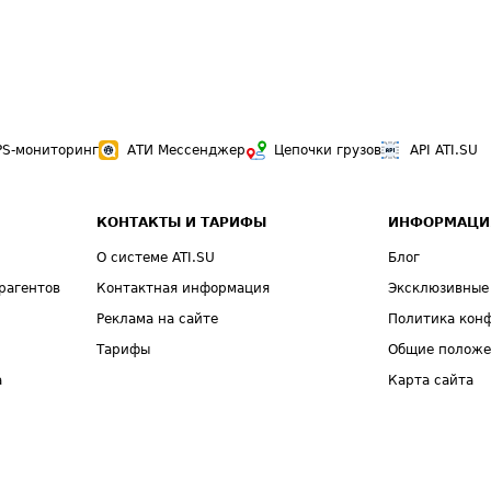
PS-мониторинг
АТИ Мессенджер
Цепочки грузов
API ATI.SU
КОНТАКТЫ И ТАРИФЫ
ИНФОРМАЦИ
О системе ATI.SU
Блог
рагентов
Контактная информация
Эксклюзивные
Реклама на сайте
Политика кон
Тарифы
Общие полож
а
Карта сайта