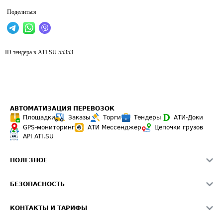
Поделиться
ID тендера в ATI.SU
55353
АВТОМАТИЗАЦИЯ ПЕРЕВОЗОК
Площадки
Заказы
Торги
Тендеры
АТИ-Доки
GPS-мониторинг
АТИ Мессенджер
Цепочки грузов
API ATI.SU
ПОЛЕЗНОЕ
Расчет расстояний
БЕЗОПАСНОСТЬ
Академия ATI.SU
ATI.SU о безопасности
Звезды ATI.SU на вашем сайте
КОНТАКТЫ И ТАРИФЫ
Памятка по проверке контрагентов
Индекс ATI.SU FTL РФ