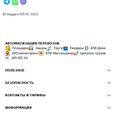
ID тендера в ATI.SU
55323
АВТОМАТИЗАЦИЯ ПЕРЕВОЗОК
Площадки
Заказы
Торги
Тендеры
АТИ-Доки
GPS-мониторинг
АТИ Мессенджер
Цепочки грузов
API ATI.SU
ПОЛЕЗНОЕ
Расчет расстояний
БЕЗОПАСНОСТЬ
Академия ATI.SU
ATI.SU о безопасности
Звезды ATI.SU на вашем сайте
КОНТАКТЫ И ТАРИФЫ
Памятка по проверке контрагентов
Индекс ATI.SU FTL РФ
О системе ATI.SU
Светофор+
Средние ставки
ИНФОРМАЦИЯ
Контактная информация
Страхование
Выгодные направления