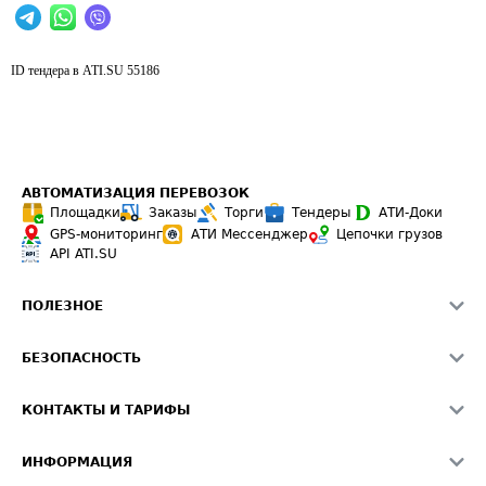
ID тендера в ATI.SU
55186
АВТОМАТИЗАЦИЯ ПЕРЕВОЗОК
Площадки
Заказы
Торги
Тендеры
АТИ-Доки
GPS-мониторинг
АТИ Мессенджер
Цепочки грузов
API ATI.SU
ПОЛЕЗНОЕ
Расчет расстояний
БЕЗОПАСНОСТЬ
Академия ATI.SU
ATI.SU о безопасности
Звезды ATI.SU на вашем сайте
КОНТАКТЫ И ТАРИФЫ
Памятка по проверке контрагентов
Индекс ATI.SU FTL РФ
О системе ATI.SU
Светофор+
Средние ставки
ИНФОРМАЦИЯ
Контактная информация
Страхование