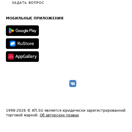
Полезное по перевозкам
Общие положения
ЗАДАТЬ ВОПРОС
Часто задаваемые вопросы (FAQ)
Карта сайта
Техническая информация
МОБИЛЬНЫЕ ПРИЛОЖЕНИЯ
1998-2026
© ATI.SU является юридически зарегистрированной
торговой маркой.
Об авторских правах